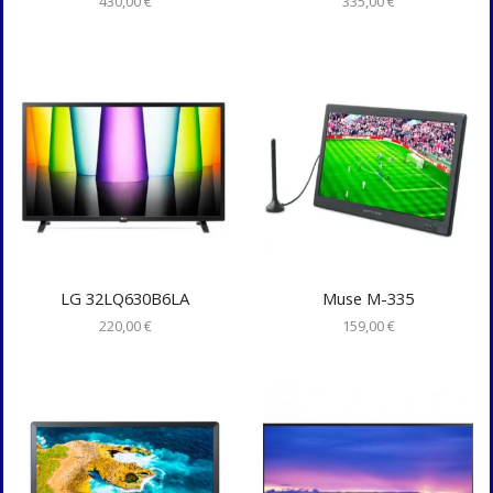
430,00
€
335,00
€
LG 32LQ630B6LA
Muse M-335
220,00
€
159,00
€