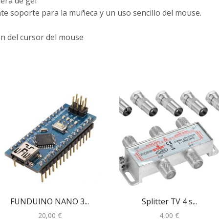
era de gel
nte soporte para la muñeca y un uso sencillo del mouse.
ón del cursor del mouse
FUNDUINO NANO 3...
Splitter TV 4 s...
20,00
€
4,00
€