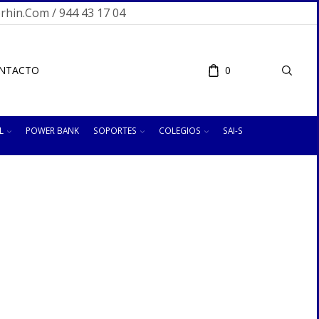
hin.com / 944 43 17 04
NTACTO
0
L
POWER BANK
SOPORTES
COLEGIOS
SAI-S