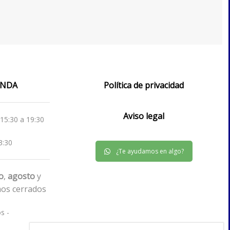
IENDA
Política de privacidad
Aviso legal
 15:30 a 19:30
3:30
¿Te ayudamos en algo?
io
,
agosto
y
os cerrados
s -