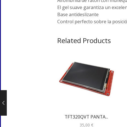
Alfombrilla de ratón con muñequ
El gel suave garantiza un excele
Base antideslizante
Control perfecto sobre la posici
Related Products
TFT320QVT PANTA...
35,00
€