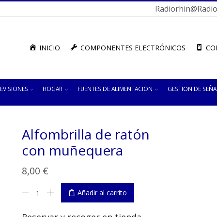
Radiorhin@radior
INICIO
COMPONENTES ELECTRÓNICOS
CO
EVISIONES
HOGAR
FUENTES DE ALIMENTACION
GESTION DE SEÑA
Alfombrilla de ratón
con muñequera
8,00
€
Alfombrilla
Añadir al carrito
de
ratón
con