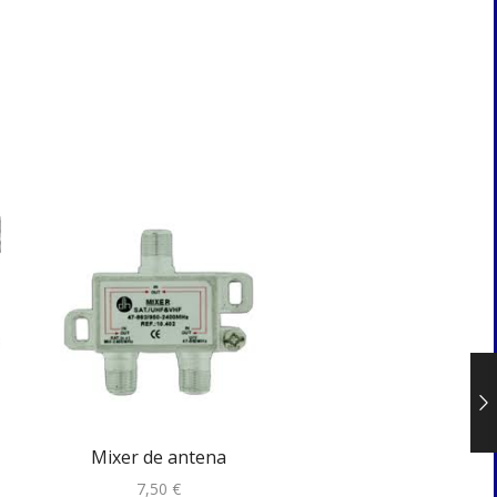
Mixer de antena
FUNDUINO CNC KI.
7,50
€
44,00
€