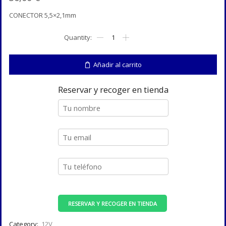
CONECTOR 5,5×2,1mm
12V
10A
Alimentador
conmutado
Añadir al carrito
cantidad
Reservar y recoger en tienda
RESERVAR Y RECOGER EN TIENDA
Category:
12V