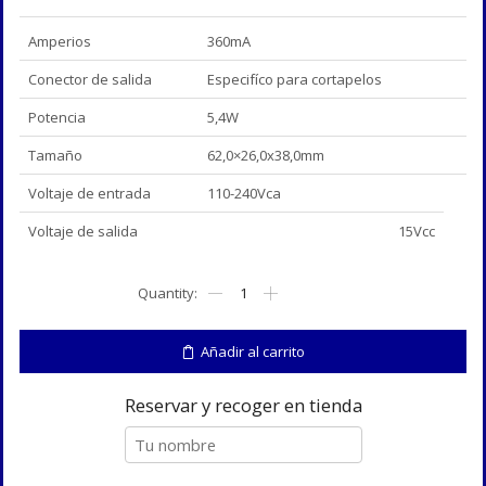
Amperios
360mA
Conector de salida
Especifíco para cortapelos
Potencia
5,4W
Tamaño
62,0×26,0x38,0mm
Voltaje de entrada
110-240Vca
Voltaje de salida
15Vcc
15V/360mA
-
Alimentador
para
Añadir al carrito
cortapelos
cantidad
Reservar y recoger en tienda