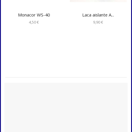
Monacor WS-40
Laca aislante A...
4,50
€
9,90
€