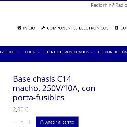
Radiorhin@radior
INICIO
COMPONENTES ELECTRÓNICOS
CO
EVISIONES
HOGAR
FUENTES DE ALIMENTACION
GESTION DE SEÑA
Base chasis C14
macho, 250V/10A, con
porta-fusibles
2,00
€
Base
Añadir al carrito
chasis