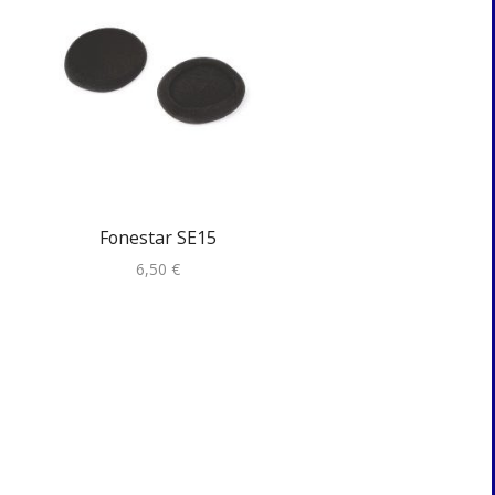
Empalmes aislad..
Fonestar SE15
2,20
€
6,50
€