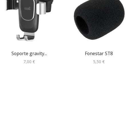
Soporte gravity...
Fonestar ST8
7,00
€
5,50
€