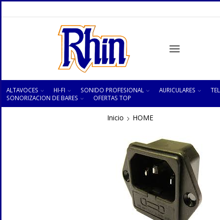
ALTAVOCES
HI-FI
SONIDO PROFESIONAL
AURICULARES
TEL
SONORIZACION DE BARES
OFERTAS TOP
Inicio
HOME