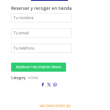
C14
Reservar y recoger en tienda
macho,
250V/10A,
con
porta-
fusibles
cantidad
RESERVAR Y RECOGER EN TIENDA
Category:
HOME
VALORACIONES (0)