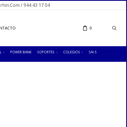
hin.com / 944 43 17 04
NTACTO
0
L
POWER BANK
SOPORTES
COLEGIOS
SAI-S