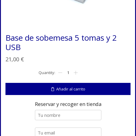
Base de sobemesa 5 tomas y 2
USB
21,00
€
Base
de
sobemesa
5
Añadir al carrito
tomas
y
2
Reservar y recoger en tienda
USB
cantidad