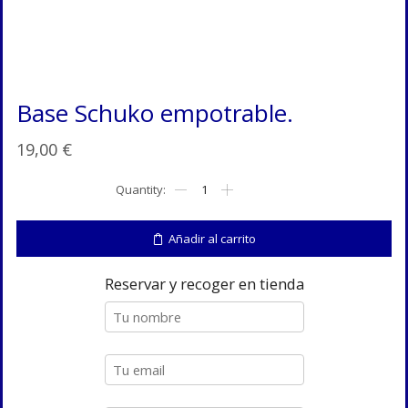
Base Schuko empotrable.
19,00
€
Base
Schuko
empotrable.
cantidad
Añadir al carrito
Reservar y recoger en tienda