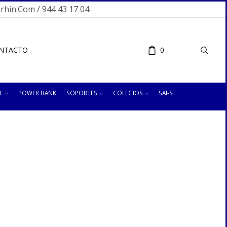
hin.com / 944 43 17 04
NTACTO
0
L
POWER BANK
SOPORTES
COLEGIOS
SAI-S