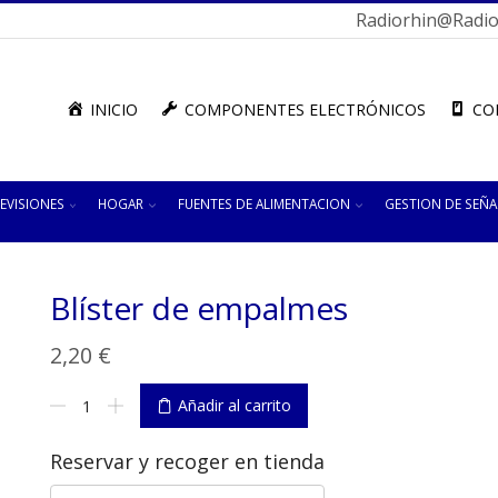
Radiorhin@radior
INICIO
COMPONENTES ELECTRÓNICOS
CO
EVISIONES
HOGAR
FUENTES DE ALIMENTACION
GESTION DE SEÑA
Blíster de empalmes
2,20
€
Blíster
Añadir al carrito
de
empalmes
Reservar y recoger en tienda
cantidad