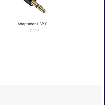
Adaptador USB C...
Monacor WS-20
17,00
€
3,50
€