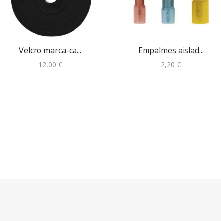
Velcro marca-ca...
Empalmes aislad...
12,00
€
2,20
€