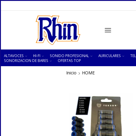
ALTAVOCES
HI-FI
SONIDO PROFESIONAL
AURICULARES
TEL
SONORIZACION DE BARES
OFERTAS TOP
Inicio
HOME