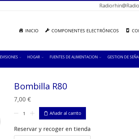
Radiorhin@radior
INICIO
COMPONENTES ELECTRÓNICOS
CO
EVISIONES
HOGAR
FUENTES DE ALIMENTACION
GESTION DE SEÑA
Bombilla R80
7,00
€
Bombilla
Añadir al carrito
R80
cantidad
Reservar y recoger en tienda