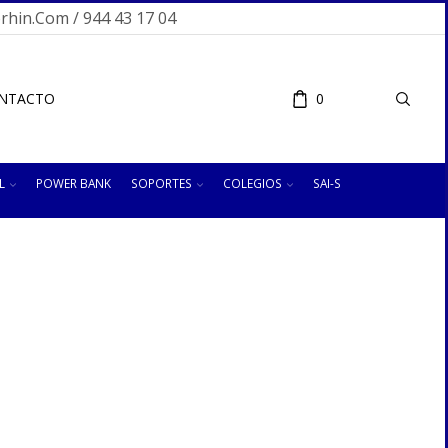
hin.com / 944 43 17 04
NTACTO
0
L
POWER BANK
SOPORTES
COLEGIOS
SAI-S