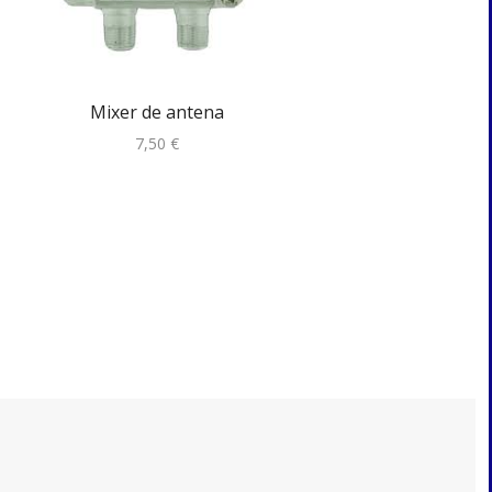
Mixer de antena
Repartidor indu..
7,50
€
10,50
€