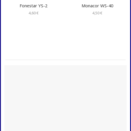
Fonestar YS-2
Monacor WS-40
4,60
€
4,50
€