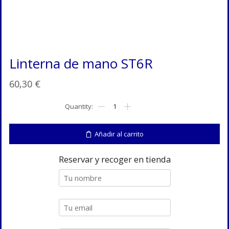
Linterna de mano ST6R
60,30
€
Linterna
de
mano
ST6R
Añadir al carrito
cantidad
Reservar y recoger en tienda