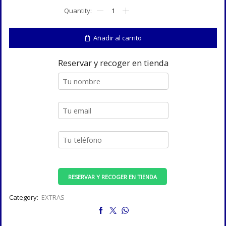
Placa
de
soldar
CT-
Añadir al carrito
2
cantidad
Reservar y recoger en tienda
RESERVAR Y RECOGER EN TIENDA
Category:
EXTRAS