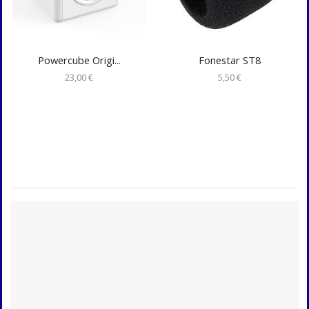
Powercube Origi...
Fonestar ST8
23,00
€
5,50
€