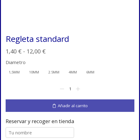
Regleta standard
Rango
1,40
€
-
12,00
€
de
Diametro
precios:
1,5MM
10MM
2.5MM
4MM
6MM
desde
Regleta
1,40 €
standard
hasta
cantidad
12,00 €
Añadir al carrito
Reservar y recoger en tienda