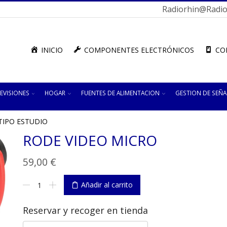
Radiorhin@radior
INICIO
COMPONENTES ELECTRÓNICOS
CO
EVISIONES
HOGAR
FUENTES DE ALIMENTACION
GESTION DE SEÑA
TIPO ESTUDIO
RODE VIDEO MICRO
59,00
€
RODE
Añadir al carrito
VIDEO
MICRO
Reservar y recoger en tienda
cantidad