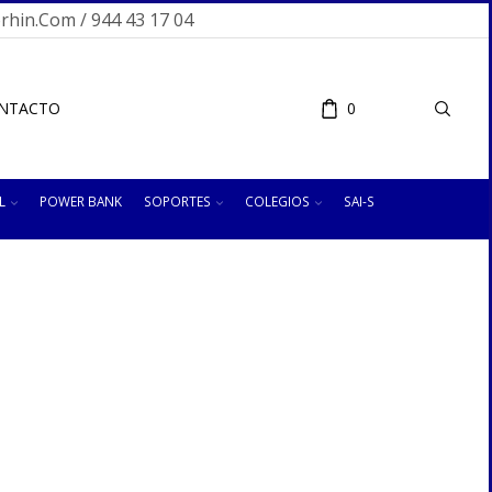
hin.com / 944 43 17 04
NTACTO
0
L
POWER BANK
SOPORTES
COLEGIOS
SAI-S