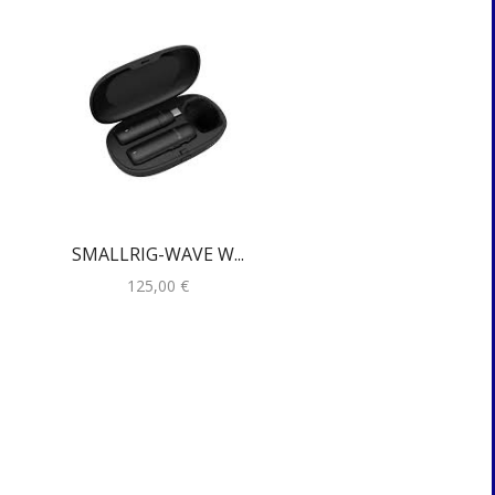
SMALLRIG-WAVE W...
MARANTz-M4U
125,00
€
44,00
€