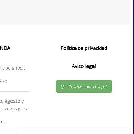
IENDA
Política de privacidad
Aviso legal
 15:30 a 19:30
3:30
¿Te ayudamos en algo?
io
,
agosto
y
os cerrados
s -