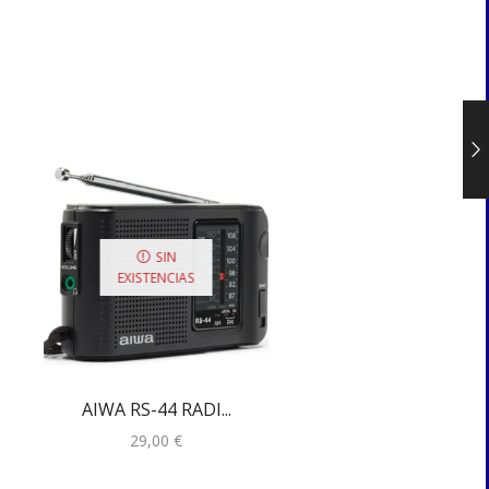
SIN
EXISTENCIAS
AIWA RS-44 RADI...
SANGEAN WFR-3
29,00
€
160,00
€