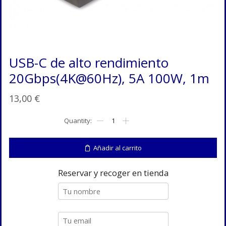
USB-C de alto rendimiento
20Gbps(4K@60Hz), 5A 100W, 1m
13,00
€
USB-
C
de
alto
Añadir al carrito
rendimiento
20Gbps(4K@60Hz),
5A
Reservar y recoger en tienda
100W,
1m
cantidad