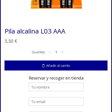
Pila alcalina L03 AAA
3,30
€
Pila
alcalina
L03
AAA
Añadir al carrito
cantidad
Reservar y recoger en tienda